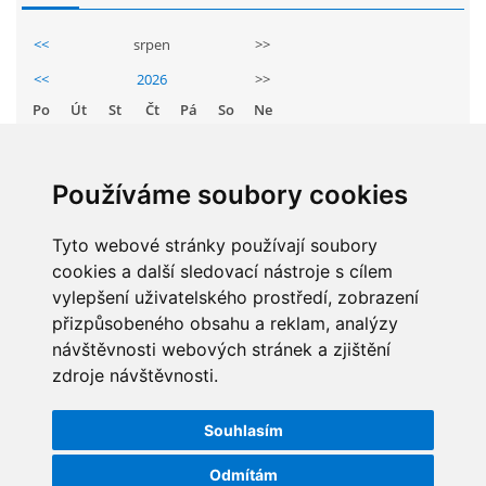
GDPR
<<
srpen
>>
<<
2026
>>
PŘEDŠKOLÁCI
Po
Út
St
Čt
Pá
So
Ne
1
2
JAK MOTIVOVAT DÍTĚ KE ČTENÍ
3
4
5
6
7
8
9
Používáme soubory cookies
10
11
12
13
14
15
16
REZERVAČNÍ SYSTÉM SPORTOVNÍ HALY
17
18
19
20
21
22
23
Tyto webové stránky používají soubory
cookies a další sledovací nástroje s cílem
24
25
26
27
28
29
30
ŠKOLNÍ PORADENSKÉ PRACOVIŠTĚ
vylepšení uživatelského prostředí, zobrazení
31
přizpůsobeného obsahu a reklam, analýzy
návštěvnosti webových stránek a zjištění
NEPOTŘEBNÝ MAJETEK
zdroje návštěvnosti.
STATISTIKY
NAUČNÁ STEZKA ZBRASLAV
Souhlasím
Celkem:
5829649
Měsíc:
62701
Odmítám
VOLNÁ PRACOVNÍ MÍSTA