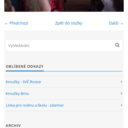
ENVIRONMENTÁLNÍ VÝCHOVA
← Předchozí
Zpět do složky
Další →
FOTOALBUM
ŠKOLNÍ DRUŽINA
ŠKOLNÍ JÍDELNA
OBLÍBENÉ ODKAZY
ARCHIV
Kroužky - SVČ Rosice
Kroužky Brno
KROUŽKY
Linka pro rodinu a školu - zdarma!
NAŠE ÚSPĚCHY
ARCHIV