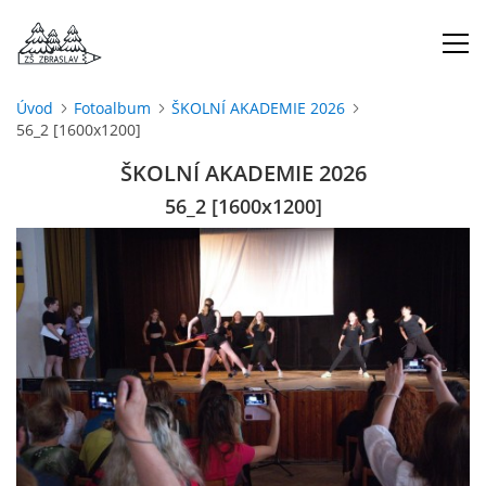
Úvod
Fotoalbum
ŠKOLNÍ AKADEMIE 2026
56_2 [1600x1200]
ÚVOD
ŠKOLNÍ AKADEMIE 2026
O NÁS
56_2 [1600x1200]
ŠKOLNÍ ROK
DOKUMENTY
ŠKOLSKÁ RADA
PROJEKTY