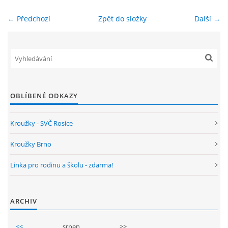
← Předchozí
Zpět do složky
Další →
ENVIRONMENTÁLNÍ VÝCHOVA
FOTOALBUM
ŠKOLNÍ DRUŽINA
OBLÍBENÉ ODKAZY
ŠKOLNÍ JÍDELNA
Kroužky - SVČ Rosice
ARCHIV
Kroužky Brno
Linka pro rodinu a školu - zdarma!
KROUŽKY
ARCHIV
NAŠE ÚSPĚCHY
<<
srpen
>>