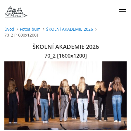
Úvod
Fotoalbum
ŠKOLNÍ AKADEMIE 2026
70_2 [1600x1200]
ÚVOD
ŠKOLNÍ AKADEMIE 2026
O NÁS
70_2 [1600x1200]
ŠKOLNÍ ROK
DOKUMENTY
ŠKOLSKÁ RADA
PROJEKTY