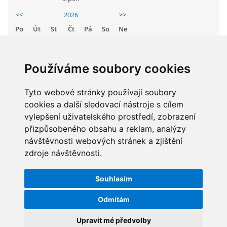
GDPR
<<
2026
>>
Po
Út
St
Čt
Pá
So
Ne
PŘEDŠKOLÁCI
1
2
3
4
5
6
7
8
9
Používáme soubory cookies
JAK MOTIVOVAT DÍTĚ KE ČTENÍ
10
11
12
13
14
15
16
Tyto webové stránky používají soubory
17
18
19
20
21
22
23
REZERVAČNÍ SYSTÉM SPORTOVNÍ HALY
cookies a další sledovací nástroje s cílem
24
25
26
27
28
29
30
vylepšení uživatelského prostředí, zobrazení
31
přizpůsobeného obsahu a reklam, analýzy
ŠKOLNÍ PORADENSKÉ PRACOVIŠTĚ
návštěvnosti webových stránek a zjištění
zdroje návštěvnosti.
STATISTIKY
NEPOTŘEBNÝ MAJETEK
Souhlasím
Celkem:
5832722
NAUČNÁ STEZKA ZBRASLAV
Odmítám
Měsíc:
61528
Den:
1261
Upravit mé předvolby
VOLNÁ PRACOVNÍ MÍSTA