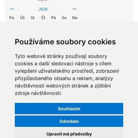
GDPR
<<
2026
>>
Po
Út
St
Čt
Pá
So
Ne
PŘEDŠKOLÁCI
1
2
3
4
5
6
7
8
9
Používáme soubory cookies
JAK MOTIVOVAT DÍTĚ KE ČTENÍ
10
11
12
13
14
15
16
Tyto webové stránky používají soubory
17
18
19
20
21
22
23
REZERVAČNÍ SYSTÉM SPORTOVNÍ HALY
cookies a další sledovací nástroje s cílem
24
25
26
27
28
29
30
vylepšení uživatelského prostředí, zobrazení
31
přizpůsobeného obsahu a reklam, analýzy
ŠKOLNÍ PORADENSKÉ PRACOVIŠTĚ
návštěvnosti webových stránek a zjištění
zdroje návštěvnosti.
STATISTIKY
NEPOTŘEBNÝ MAJETEK
Souhlasím
Celkem:
5830334
NAUČNÁ STEZKA ZBRASLAV
Odmítám
Měsíc:
62819
Den:
1256
Upravit mé předvolby
VOLNÁ PRACOVNÍ MÍSTA