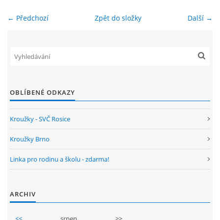
← Předchozí
Zpět do složky
Další →
ENVIRONMENTÁLNÍ VÝCHOVA
FOTOALBUM
ŠKOLNÍ DRUŽINA
OBLÍBENÉ ODKAZY
ŠKOLNÍ JÍDELNA
Kroužky - SVČ Rosice
ARCHIV
Kroužky Brno
Linka pro rodinu a školu - zdarma!
KROUŽKY
ARCHIV
NAŠE ÚSPĚCHY
<<
srpen
>>