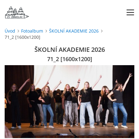
Úvod
Fotoalbum
ŠKOLNÍ AKADEMIE 2026
71_2 [1600x1200]
ÚVOD
ŠKOLNÍ AKADEMIE 2026
O NÁS
71_2 [1600x1200]
ŠKOLNÍ ROK
DOKUMENTY
ŠKOLSKÁ RADA
PROJEKTY