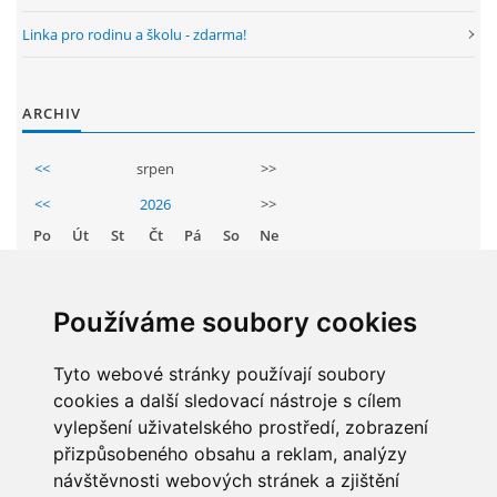
Linka pro rodinu a školu - zdarma!
ARCHIV
<<
srpen
>>
<<
2026
>>
Po
Út
St
Čt
Pá
So
Ne
1
2
3
4
5
6
7
8
9
Používáme soubory cookies
10
11
12
13
14
15
16
17
Tyto webové stránky používají soubory
18
19
20
21
22
23
cookies a další sledovací nástroje s cílem
24
25
26
27
28
29
30
vylepšení uživatelského prostředí, zobrazení
31
přizpůsobeného obsahu a reklam, analýzy
návštěvnosti webových stránek a zjištění