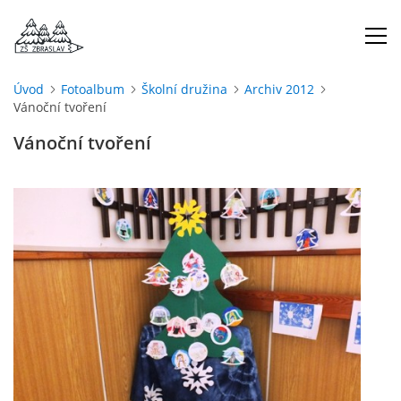
Úvod
Fotoalbum
Školní družina
Archiv 2012
Vánoční tvoření
ÚVOD
Vánoční tvoření
O NÁS
ŠKOLNÍ ROK
DOKUMENTY
ŠKOLSKÁ RADA
PROJEKTY