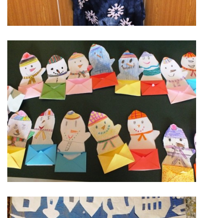
ENVIRONMENTÁLNÍ VÝCHOVA
FOTOALBUM
ŠKOLNÍ DRUŽINA
ŠKOLNÍ JÍDELNA
ARCHIV
KROUŽKY
NAŠE ÚSPĚCHY