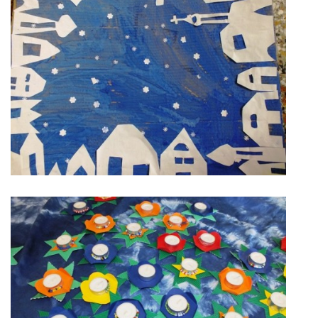
GDPR
PŘEDŠKOLÁCI
JAK MOTIVOVAT DÍTĚ KE ČTENÍ
REZERVAČNÍ SYSTÉM SPORTOVNÍ HALY
ŠKOLNÍ PORADENSKÉ PRACOVIŠTĚ
NEPOTŘEBNÝ MAJETEK
NAUČNÁ STEZKA ZBRASLAV
VOLNÁ PRACOVNÍ MÍSTA