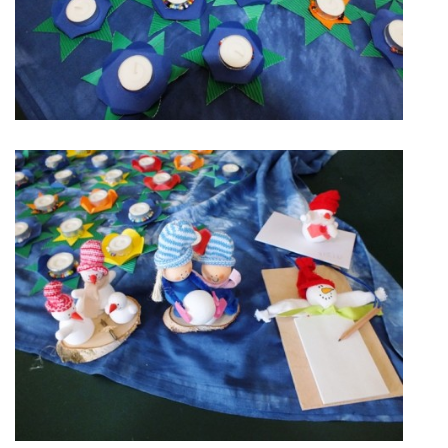
ARBORETUM ŠKOLY
Základní škola, Zbraslav, okres Brno-venkov, příspěvková
organizace, IČ: 70994099
Komenského 280
Zbraslav
PSČ 664 84
Škola: 546 453 183, mobil 739 666 402, Družina: 732 246 380, Jídelna:
606 946 586, datová schránka: 2hgmui6