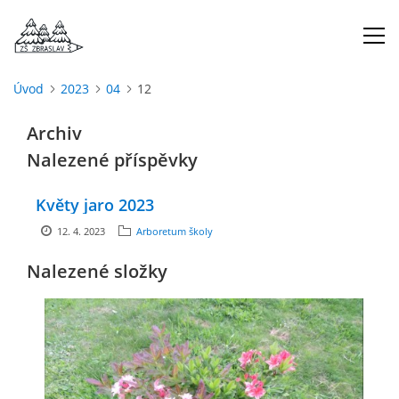
Úvod
2023
04
12
ÚVOD
Archiv
Nalezené příspěvky
O NÁS
Květy jaro 2023
ŠKOLNÍ ROK
12. 4. 2023
Arboretum školy
Nalezené složky
DOKUMENTY
ŠKOLSKÁ RADA
PROJEKTY