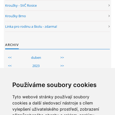
GDPR
Kroužky - SVČ Rosice
Kroužky Brno
PŘEDŠKOLÁCI
Linka pro rodinu a školu - zdarma!
JAK MOTIVOVAT DÍTĚ KE ČTENÍ
ARCHIV
REZERVAČNÍ SYSTÉM SPORTOVNÍ HALY
<<
duben
>>
<<
2023
>>
ŠKOLNÍ PORADENSKÉ PRACOVIŠTĚ
Po
Út
St
Čt
Pá
So
Ne
1
2
NEPOTŘEBNÝ MAJETEK
Používáme soubory cookies
3
4
5
6
7
8
9
10
Tyto webové stránky používají soubory
11
12
13
14
15
16
NAUČNÁ STEZKA ZBRASLAV
cookies a další sledovací nástroje s cílem
17
18
19
20
21
22
23
vylepšení uživatelského prostředí, zobrazení
24
25
26
27
28
29
30
VOLNÁ PRACOVNÍ MÍSTA