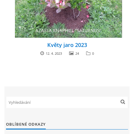
ENVIRONMENTÁLNÍ VÝCHOVA
FOTOALBUM
Květy jaro 2023
ŠKOLNÍ DRUŽINA
12. 4. 2023
24
0
ŠKOLNÍ JÍDELNA
ARCHIV
KROUŽKY
NAŠE ÚSPĚCHY
OBLÍBENÉ ODKAZY