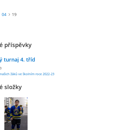
04
19
é příspěvky
 turnaj 4. tříd
23
našich žáků ve školním roce 2022-23
é složky