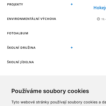
PROJEKTY
Hokejo
ENVIRONMENTÁLNÍ VÝCHOVA
19. 
FOTOALBUM
ŠKOLNÍ DRUŽINA
ŠKOLNÍ JÍDELNA
ARCHIV
Používáme soubory cookies
KROUŽKY
Tyto webové stránky používají soubory cookies a dal
NAŠE ÚSPĚCHY