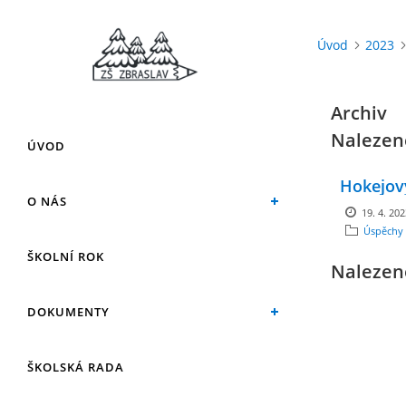
Úvod
2023
Archiv
Nalezen
ÚVOD
Hokejový
O NÁS
19. 4. 20
Úspěchy 
ŠKOLNÍ ROK
Nalezen
DOKUMENTY
ŠKOLSKÁ RADA