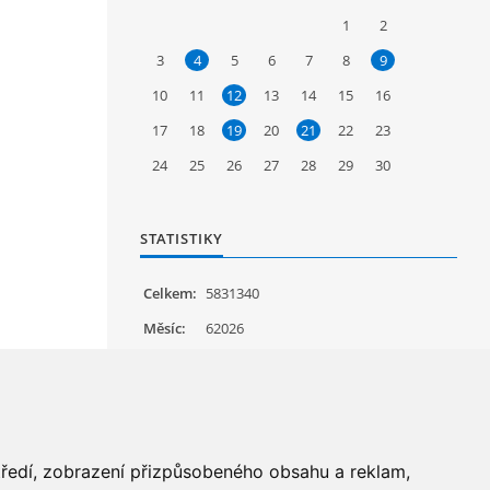
1
2
3
4
5
6
7
8
9
10
11
12
13
14
15
16
17
18
19
20
21
22
23
24
25
26
27
28
29
30
STATISTIKY
Celkem:
5831340
Měsíc:
62026
Den:
1192
Online:
25
středí, zobrazení přizpůsobeného obsahu a reklam,