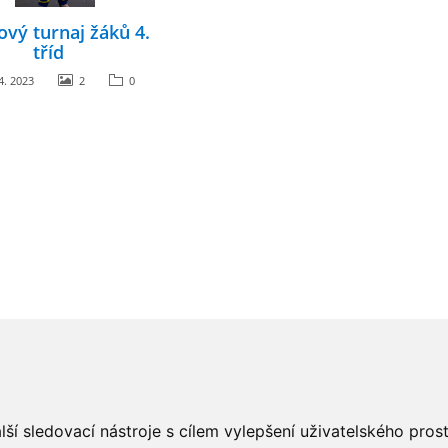
vý turnaj žáků 4.
tříd
4. 2023
2
0
ší sledovací nástroje s cílem vylepšení uživatelského pro