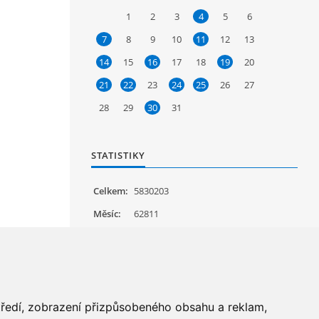
1
2
3
4
5
6
7
8
9
10
11
12
13
14
15
16
17
18
19
20
21
22
23
24
25
26
27
28
29
30
31
STATISTIKY
Celkem:
5830203
Měsíc:
62811
Den:
1259
Online:
26
středí, zobrazení přizpůsobeného obsahu a reklam,