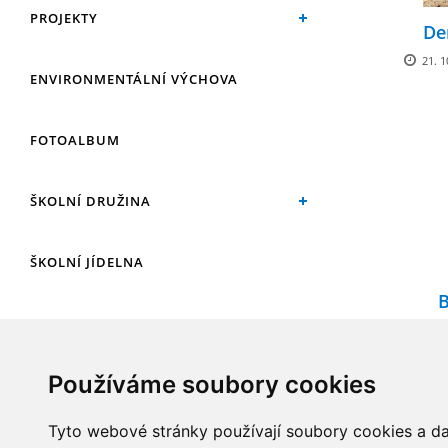
PROJEKTY
De
21. 1
ENVIRONMENTÁLNÍ VÝCHOVA
FOTOALBUM
ŠKOLNÍ DRUŽINA
ŠKOLNÍ JÍDELNA
B
ARCHIV
21. 1
Používáme soubory cookies
KROUŽKY
Tyto webové stránky používají soubory cookies a dal
NAŠE ÚSPĚCHY