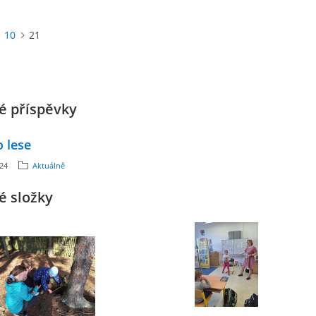
10
21
é příspěvky
 lese
024
Aktuálně
é složky