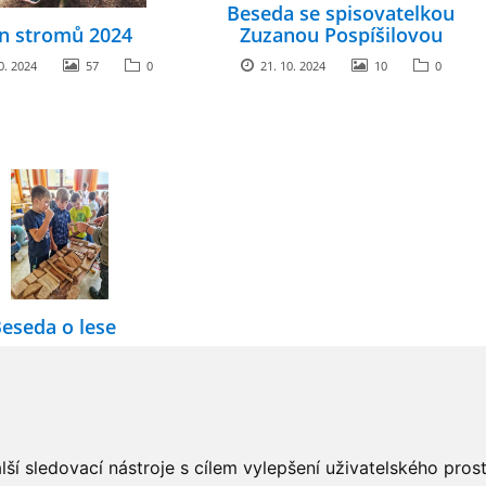
Beseda se spisovatelkou
n stromů 2024
Zuzanou Pospíšilovou
0. 2024
57
0
21. 10. 2024
10
0
eseda o lese
0. 2024
7
0
ší sledovací nástroje s cílem vylepšení uživatelského pro