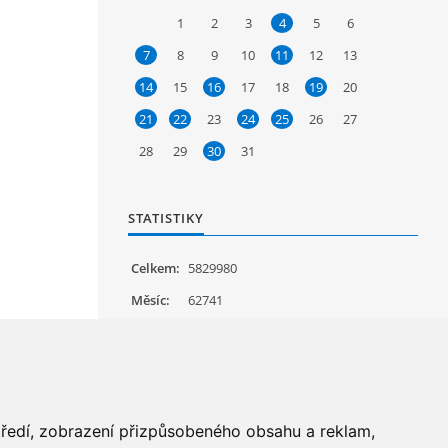
1
2
3
4
5
6
7
8
9
10
11
12
13
14
15
16
17
18
19
20
21
22
23
24
25
26
27
28
29
30
31
STATISTIKY
Celkem:
5829980
Měsíc:
62741
Den:
1201
Online:
23
středí, zobrazení přizpůsobeného obsahu a reklam,