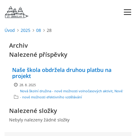
Úvod
2025
08
28
ÚVOD
Archiv
Nalezené příspěvky
O NÁS
Naše škola obdržela druhou platbu na
ŠKOLNÍ ROK
projekt
28. 8. 2025
Nová školní družina - nové možnosti volnočasových aktivit, Nové třídy
DOKUMENTY
- nové možnosti efektivního vzdělávání
Nalezené složky
ŠKOLSKÁ RADA
Nebyly nalezeny žádné složky
PROJEKTY