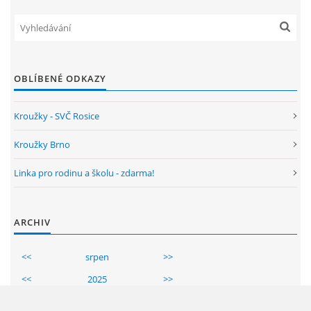
ENVIRONMENTÁLNÍ VÝCHOVA
FOTOALBUM
OBLÍBENÉ ODKAZY
ŠKOLNÍ DRUŽINA
Kroužky - SVČ Rosice
Kroužky Brno
ŠKOLNÍ JÍDELNA
Linka pro rodinu a školu - zdarma!
ARCHIV
ARCHIV
KROUŽKY
<<
srpen
>>
<<
2025
>>
NAŠE ÚSPĚCHY
Po
Út
St
Čt
Pá
So
Ne