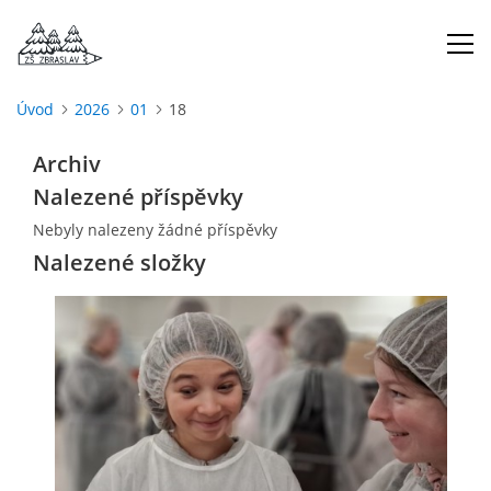
Úvod
2026
01
18
ÚVOD
Archiv
Nalezené příspěvky
O NÁS
Nebyly nalezeny žádné příspěvky
Nalezené složky
ŠKOLNÍ ROK
DOKUMENTY
ŠKOLSKÁ RADA
PROJEKTY