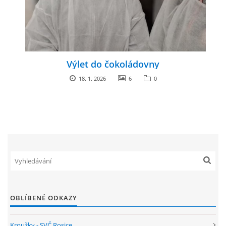
ENVIRONMENTÁLNÍ VÝCHOVA
FOTOALBUM
Výlet do čokoládovny
18. 1. 2026
6
0
ŠKOLNÍ DRUŽINA
ŠKOLNÍ JÍDELNA
ARCHIV
KROUŽKY
OBLÍBENÉ ODKAZY
NAŠE ÚSPĚCHY
Kroužky - SVČ Rosice