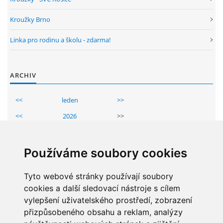
GDPR
Kroužky Brno
PŘEDŠKOLÁCI
Linka pro rodinu a školu - zdarma!
JAK MOTIVOVAT DÍTĚ KE ČTENÍ
ARCHIV
REZERVAČNÍ SYSTÉM SPORTOVNÍ HALY
<<
leden
>>
<<
2026
>>
Po
Út
St
Čt
Pá
So
Ne
ŠKOLNÍ PORADENSKÉ PRACOVIŠTĚ
1
2
3
4
Používáme soubory cookies
5
6
7
8
9
10
11
NEPOTŘEBNÝ MAJETEK
12
Tyto webové stránky používají soubory
13
14
15
16
17
18
cookies a další sledovací nástroje s cílem
NAUČNÁ STEZKA ZBRASLAV
19
20
21
22
23
24
25
vylepšení uživatelského prostředí, zobrazení
26
27
28
29
30
31
přizpůsobeného obsahu a reklam, analýzy
VOLNÁ PRACOVNÍ MÍSTA