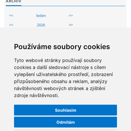
ARCHIV
<<
leden
>>
<<
2026
>>
Po
Út
St
Čt
Pá
So
Ne
1
2
3
4
Používáme soubory cookies
5
6
7
8
9
10
11
12
Tyto webové stránky používají soubory
13
14
15
16
17
18
cookies a další sledovací nástroje s cílem
19
20
21
22
23
24
25
vylepšení uživatelského prostředí, zobrazení
26
27
28
29
30
31
přizpůsobeného obsahu a reklam, analýzy
návštěvnosti webových stránek a zjištění
zdroje návštěvnosti.
STATISTIKY
Souhlasím
Celkem:
5830253
Měsíc:
62819
Odmítám