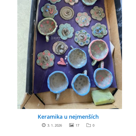
zszbraslav@zszbraslav.cz
© 2026 eStránky.cz
Keramika u nejmenších
3. 1. 2026
17
0