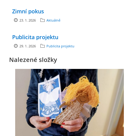
Zimní pokus
ENVIRONMENTÁLNÍ VÝCHOVA
23. 1. 2026
Aktuálně
FOTOALBUM
Publicita projektu
29. 1. 2026
Publicita projektu
ŠKOLNÍ DRUŽINA
Nalezené složky
ŠKOLNÍ JÍDELNA
ARCHIV
KROUŽKY
NAŠE ÚSPĚCHY