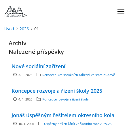
Úvod
2026
01
ÚVOD
Archiv
Nalezené příspěvky
O NÁS
Nové sociální zařízení
ŠKOLNÍ ROK
3. 1. 2026
Rekonstrukce sociálních zařízení ve staré budově
DOKUMENTY
Koncepce rozvoje a řízení školy 2025
4. 1. 2026
Koncepce rozvoje a řízení školy
ŠKOLSKÁ RADA
Jonáš úspěšným řešitelem okresního kola
PROJEKTY
16. 1. 2026
Úspěchy našich žáků ve školním roce 2025-26