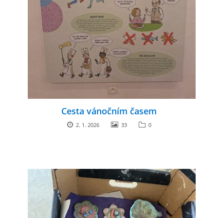
ARBORETUM ŠKOLY
Cesta vánočním časem
2. 1. 2026
33
0
Základní škola, Zbraslav, okres Brno-venkov, příspěvková
organizace, IČ: 70994099
Komenského 280
Zbraslav
PSČ 664 84
Škola: 546 453 183, mobil 739 666 402, Družina: 732 246 380, Jídelna:
606 946 586, datová schránka: 2hgmui6