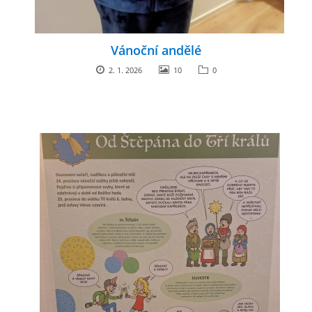
GDPR
Vánoční andělé
PŘEDŠKOLÁCI
2. 1. 2026
10
0
JAK MOTIVOVAT DÍTĚ KE ČTENÍ
REZERVAČNÍ SYSTÉM SPORTOVNÍ HALY
ŠKOLNÍ PORADENSKÉ PRACOVIŠTĚ
NEPOTŘEBNÝ MAJETEK
NAUČNÁ STEZKA ZBRASLAV
VOLNÁ PRACOVNÍ MÍSTA