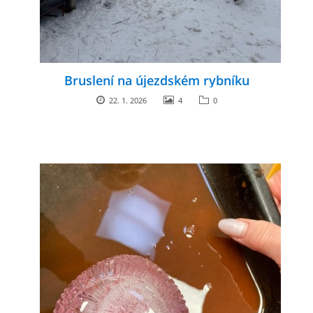
Bruslení na újezdském rybníku
22. 1. 2026
4
0