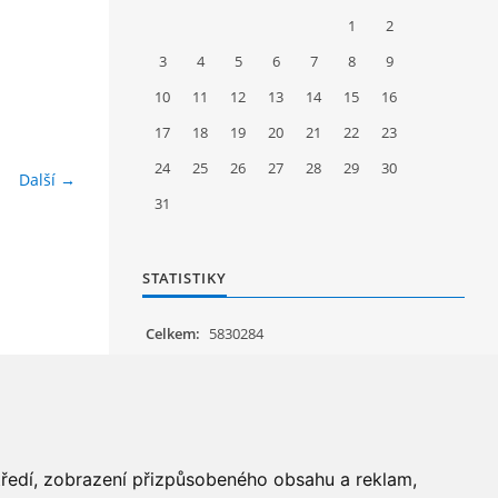
1
2
3
4
5
6
7
8
9
10
11
12
13
14
15
16
17
18
19
20
21
22
23
24
25
26
27
28
29
30
Další →
31
STATISTIKY
Celkem:
5830284
Měsíc:
62809
Den:
1261
Online:
21
středí, zobrazení přizpůsobeného obsahu a reklam,