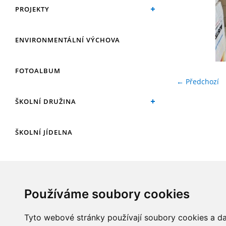
PROJEKTY
ENVIRONMENTÁLNÍ VÝCHOVA
FOTOALBUM
← Předchozí
ŠKOLNÍ DRUŽINA
ŠKOLNÍ JÍDELNA
ARCHIV
Používáme soubory cookies
KROUŽKY
Tyto webové stránky používají soubory cookies a dal
NAŠE ÚSPĚCHY