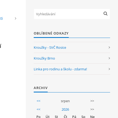
ti
OBLÍBENÉ ODKAZY
í
Kroužky - SVČ Rosice
Kroužky Brno
Linka pro rodinu a školu - zdarma!
ARCHIV
<<
srpen
>>
<<
2026
>>
Po
Út
St
Čt
Pá
So
Ne