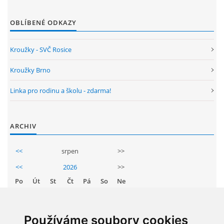
GDPR
OBLÍBENÉ ODKAZY
PŘEDŠKOLÁCI
Kroužky - SVČ Rosice
JAK MOTIVOVAT DÍTĚ KE ČTENÍ
Kroužky Brno
Linka pro rodinu a školu - zdarma!
REZERVAČNÍ SYSTÉM SPORTOVNÍ HALY
ARCHIV
ŠKOLNÍ PORADENSKÉ PRACOVIŠTĚ
<<
srpen
>>
NEPOTŘEBNÝ MAJETEK
<<
2026
>>
Po
Út
St
Čt
Pá
So
Ne
NAUČNÁ STEZKA ZBRASLAV
1
2
3
4
5
6
7
8
9
Používáme soubory cookies
VOLNÁ PRACOVNÍ MÍSTA