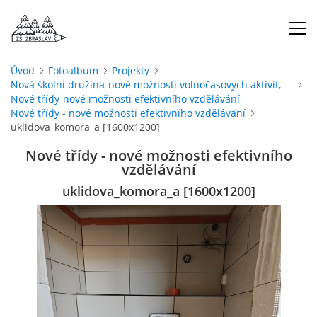
Úvod
Fotoalbum
Projekty
Nová školní družina-nové možnosti volnočasových aktivit,
ÚVOD
Nové třídy-nové možnosti efektivního vzdělávání
Nové třídy - nové možnosti efektivního vzdělávání
uklidova_komora_a [1600x1200]
O NÁS
Nové třídy - nové možnosti efektivního
vzdělávání
ŠKOLNÍ ROK
uklidova_komora_a [1600x1200]
DOKUMENTY
ŠKOLSKÁ RADA
PROJEKTY