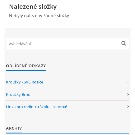
Nalezené složky
ENVIRONMENTÁLNÍ VÝCHOVA
Nebyly nalezeny žádné složky
FOTOALBUM
ŠKOLNÍ DRUŽINA
OBLÍBENÉ ODKAZY
ŠKOLNÍ JÍDELNA
Kroužky - SVČ Rosice
ARCHIV
Kroužky Brno
KROUŽKY
Linka pro rodinu a školu - zdarma!
NAŠE ÚSPĚCHY
ARCHIV