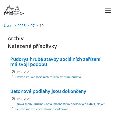
Úvod
2025
07
19
ÚVOD
Archiv
Nalezené příspěvky
O NÁS
Půdorys hrubé stavby sociálních zařízení
ŠKOLNÍ ROK
má svoji podobu
19. 7. 2025
Rekonstrukce sociálních zařízení ve staré budově
DOKUMENTY
Betonové podlahy jsou dokončeny
ŠKOLSKÁ RADA
19. 7. 2025
Nová školní družina - nové možnosti volnočasových aktivit, Nové třídy
PROJEKTY
- nové možnosti efektivního vzdělávání