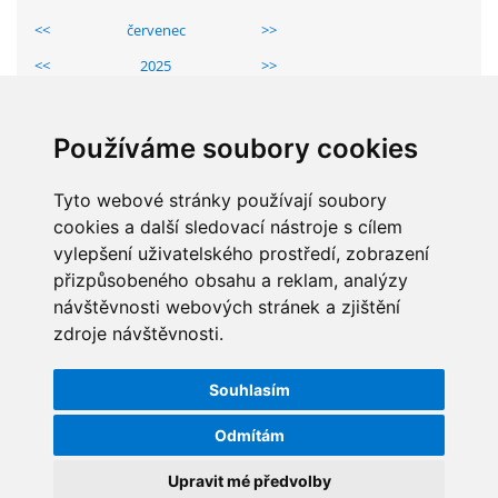
GDPR
<<
červenec
>>
<<
2025
>>
PŘEDŠKOLÁCI
Po
Út
St
Čt
Pá
So
Ne
1
2
3
4
5
6
Používáme soubory cookies
JAK MOTIVOVAT DÍTĚ KE ČTENÍ
7
8
9
10
11
12
13
14
Tyto webové stránky používají soubory
15
16
17
18
19
20
REZERVAČNÍ SYSTÉM SPORTOVNÍ HALY
cookies a další sledovací nástroje s cílem
21
22
23
24
25
26
27
vylepšení uživatelského prostředí, zobrazení
28
29
30
31
přizpůsobeného obsahu a reklam, analýzy
ŠKOLNÍ PORADENSKÉ PRACOVIŠTĚ
návštěvnosti webových stránek a zjištění
zdroje návštěvnosti.
STATISTIKY
NEPOTŘEBNÝ MAJETEK
Souhlasím
Celkem:
5832585
NAUČNÁ STEZKA ZBRASLAV
Měsíc:
62255
Odmítám
Den:
1212
Upravit mé předvolby
VOLNÁ PRACOVNÍ MÍSTA