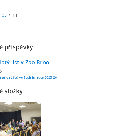
05
14
é příspěvky
latý list v Zoo Brno
26
našich žáků ve školním roce 2025-26
é složky