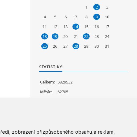
1
2
3
4
5
6
7
8
9
10
11
12
13
14
15
16
17
18
19
20
21
22
23
24
25
26
27
28
29
30
31
STATISTIKY
Celkem:
5829532
Měsíc:
62705
Den:
1208
Online:
34
středí, zobrazení přizpůsobeného obsahu a reklam,