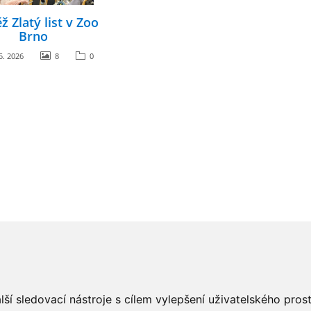
ž Zlatý list v Zoo
Brno
5. 2026
8
0
ší sledovací nástroje s cílem vylepšení uživatelského pro