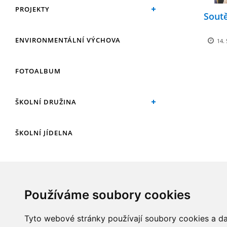
PROJEKTY
Soutě
ENVIRONMENTÁLNÍ VÝCHOVA
14. 
FOTOALBUM
ŠKOLNÍ DRUŽINA
ŠKOLNÍ JÍDELNA
ARCHIV
Používáme soubory cookies
KROUŽKY
Tyto webové stránky používají soubory cookies a dal
NAŠE ÚSPĚCHY