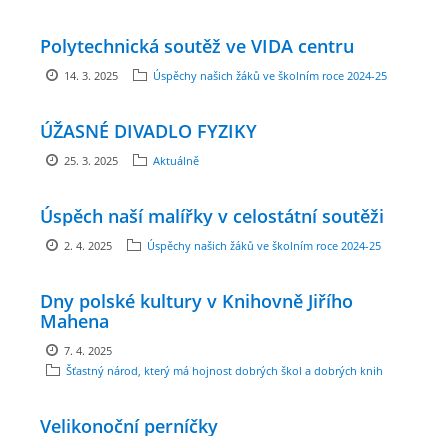
Polytechnická soutěž ve VIDA centru
ARBORETUM ŠKOLY
14. 3. 2025
Úspěchy našich žáků ve školním roce 2024-25
ÚŽASNÉ DIVADLO FYZIKY
25. 3. 2025
Aktuálně
Úspěch naší malířky v celostátní soutěži
2. 4. 2025
Úspěchy našich žáků ve školním roce 2024-25
Základní škola, Zbraslav, okres Brno-venkov, příspěvková
Dny polské kultury v Knihovně Jiřího
organizace, IČ: 70994099
Mahena
Komenského 280
7. 4. 2025
Zbraslav
Šťastný národ, který má hojnost dobrých škol a dobrých knih
PSČ 664 84
Škola: 546 453 183, mobil 739 666 402, Družina: 732 246 380, Jídelna:
Velikonoční perníčky
606 946 586, datová schránka: 2hgmui6