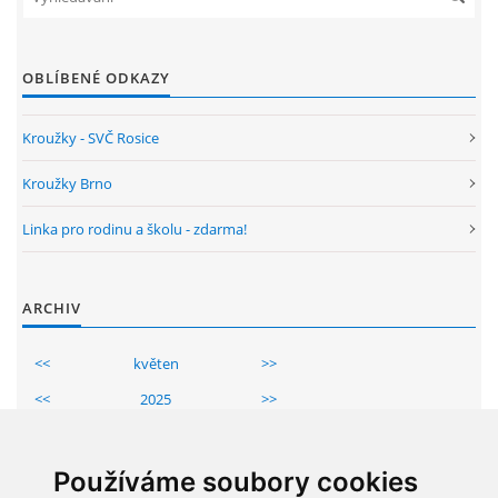
OBLÍBENÉ ODKAZY
Kroužky - SVČ Rosice
Kroužky Brno
Linka pro rodinu a školu - zdarma!
ARCHIV
<<
květen
>>
<<
2025
>>
Po
Út
St
Čt
Pá
So
Ne
1
2
3
4
Používáme soubory cookies
5
6
7
8
9
10
11