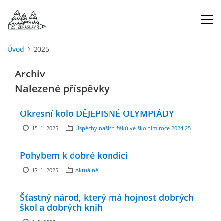
Úvod
2025
ÚVOD
Archiv
Nalezené příspěvky
O NÁS
Okresní kolo DĚJEPISNÉ OLYMPIÁDY
ŠKOLNÍ ROK
15. 1. 2025
Úspěchy našich žáků ve školním roce 2024-25
DOKUMENTY
Pohybem k dobré kondici
17. 1. 2025
Aktuálně
ŠKOLSKÁ RADA
Šťastný národ, který má hojnost dobrých
škol a dobrých knih
PROJEKTY