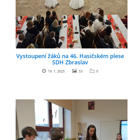
Vystoupení žáků na 46. Hasičském plese
SDH Zbraslav
19. 1. 2025
53
0