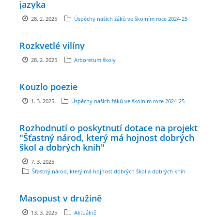
jazyka
GDPR
28. 2. 2025
Úspěchy našich žáků ve školním roce 2024-25
PŘEDŠKOLÁCI
Rozkvetlé vilíny
28. 2. 2025
Arboretum školy
JAK MOTIVOVAT DÍTĚ KE ČTENÍ
Kouzlo poezie
REZERVAČNÍ SYSTÉM SPORTOVNÍ HALY
1. 3. 2025
Úspěchy našich žáků ve školním roce 2024-25
Rozhodnutí o poskytnutí dotace na projekt
ŠKOLNÍ PORADENSKÉ PRACOVIŠTĚ
"Šťastný národ, který má hojnost dobrých
škol a dobrých knih"
NEPOTŘEBNÝ MAJETEK
7. 3. 2025
Šťastný národ, který má hojnost dobrých škol a dobrých knih
NAUČNÁ STEZKA ZBRASLAV
Masopust v družině
13. 3. 2025
Aktuálně
VOLNÁ PRACOVNÍ MÍSTA