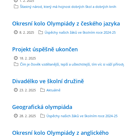
1. 2. 2025
Šťastný národ, který má hojnost dobrých škol a dobrých knih
ENVIRONMENTÁLNÍ VÝCHOVA
Okresní kolo Olympiády z českého jazyka
FOTOALBUM
8. 2. 2025
Úspěchy našich žáků ve školním roce 2024-25
Projekt úspěšně ukončen
ŠKOLNÍ DRUŽINA
18. 2. 2025
Čím je člověk vzdělanější, lepší a ušlechtilejší, tím víc si váží přírody.
ŠKOLNÍ JÍDELNA
Divadélko ve školní družině
ARCHIV
23. 2. 2025
Aktuálně
KROUŽKY
Geografická olympiáda
28. 2. 2025
Úspěchy našich žáků ve školním roce 2024-25
NAŠE ÚSPĚCHY
Okresní kolo Olympiády z anglického