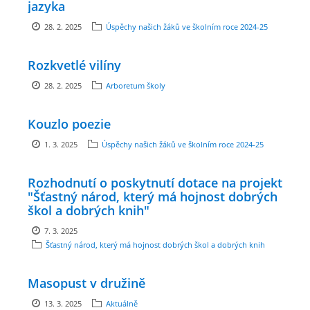
jazyka
GDPR
28. 2. 2025
Úspěchy našich žáků ve školním roce 2024-25
PŘEDŠKOLÁCI
Rozkvetlé vilíny
28. 2. 2025
Arboretum školy
JAK MOTIVOVAT DÍTĚ KE ČTENÍ
Kouzlo poezie
REZERVAČNÍ SYSTÉM SPORTOVNÍ HALY
1. 3. 2025
Úspěchy našich žáků ve školním roce 2024-25
Rozhodnutí o poskytnutí dotace na projekt
ŠKOLNÍ PORADENSKÉ PRACOVIŠTĚ
"Šťastný národ, který má hojnost dobrých
škol a dobrých knih"
NEPOTŘEBNÝ MAJETEK
7. 3. 2025
Šťastný národ, který má hojnost dobrých škol a dobrých knih
NAUČNÁ STEZKA ZBRASLAV
Masopust v družině
13. 3. 2025
Aktuálně
VOLNÁ PRACOVNÍ MÍSTA