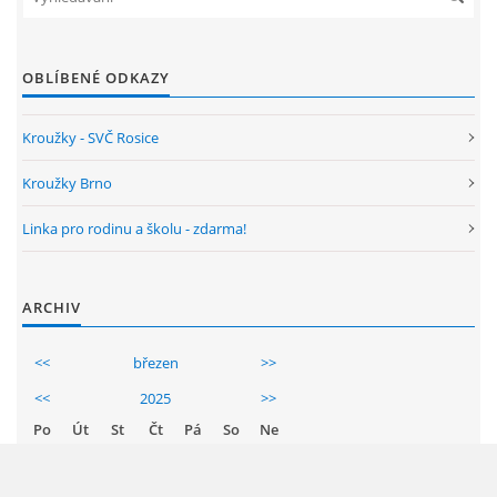
OBLÍBENÉ ODKAZY
Kroužky - SVČ Rosice
Kroužky Brno
Linka pro rodinu a školu - zdarma!
ARCHIV
<<
březen
>>
<<
2025
>>
Po
Út
St
Čt
Pá
So
Ne
1
2
3
4
5
6
7
8
9