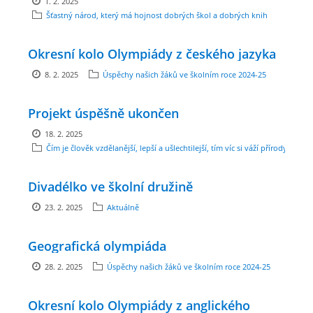
1. 2. 2025
Šťastný národ, který má hojnost dobrých škol a dobrých knih
ENVIRONMENTÁLNÍ VÝCHOVA
Okresní kolo Olympiády z českého jazyka
FOTOALBUM
8. 2. 2025
Úspěchy našich žáků ve školním roce 2024-25
Projekt úspěšně ukončen
ŠKOLNÍ DRUŽINA
18. 2. 2025
Čím je člověk vzdělanější, lepší a ušlechtilejší, tím víc si váží přírody.
ŠKOLNÍ JÍDELNA
Divadélko ve školní družině
ARCHIV
23. 2. 2025
Aktuálně
KROUŽKY
Geografická olympiáda
28. 2. 2025
Úspěchy našich žáků ve školním roce 2024-25
NAŠE ÚSPĚCHY
Okresní kolo Olympiády z anglického