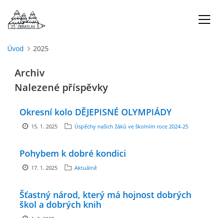
Úvod
2025
ÚVOD
Archiv
Nalezené příspěvky
O NÁS
Okresní kolo DĚJEPISNÉ OLYMPIÁDY
ŠKOLNÍ ROK
15. 1. 2025
Úspěchy našich žáků ve školním roce 2024-25
DOKUMENTY
Pohybem k dobré kondici
17. 1. 2025
Aktuálně
ŠKOLSKÁ RADA
Šťastný národ, který má hojnost dobrých
škol a dobrých knih
PROJEKTY