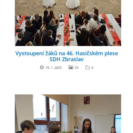
Vystoupení žáků na 46. Hasičském plese
SDH Zbraslav
19. 1. 2025
53
0