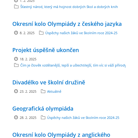
1. 2. 2025
Šťastný národ, který má hojnost dobrých škol a dobrých knih
ENVIRONMENTÁLNÍ VÝCHOVA
Okresní kolo Olympiády z českého jazyka
FOTOALBUM
8. 2. 2025
Úspěchy našich žáků ve školním roce 2024-25
Projekt úspěšně ukončen
ŠKOLNÍ DRUŽINA
18. 2. 2025
Čím je člověk vzdělanější, lepší a ušlechtilejší, tím víc si váží přírody.
ŠKOLNÍ JÍDELNA
Divadélko ve školní družině
ARCHIV
23. 2. 2025
Aktuálně
KROUŽKY
Geografická olympiáda
28. 2. 2025
Úspěchy našich žáků ve školním roce 2024-25
NAŠE ÚSPĚCHY
Okresní kolo Olympiády z anglického