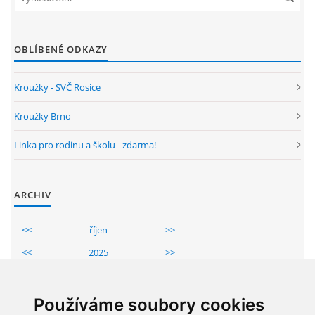
OBLÍBENÉ ODKAZY
Kroužky - SVČ Rosice
Kroužky Brno
Linka pro rodinu a školu - zdarma!
ARCHIV
<<
říjen
>>
<<
2025
>>
Po
Út
St
Čt
Pá
So
Ne
1
2
3
4
5
Používáme soubory cookies
6
7
8
9
10
11
12