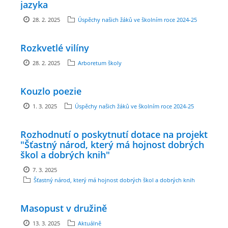
jazyka
GDPR
28. 2. 2025
Úspěchy našich žáků ve školním roce 2024-25
PŘEDŠKOLÁCI
Rozkvetlé vilíny
28. 2. 2025
Arboretum školy
JAK MOTIVOVAT DÍTĚ KE ČTENÍ
Kouzlo poezie
REZERVAČNÍ SYSTÉM SPORTOVNÍ HALY
1. 3. 2025
Úspěchy našich žáků ve školním roce 2024-25
Rozhodnutí o poskytnutí dotace na projekt
ŠKOLNÍ PORADENSKÉ PRACOVIŠTĚ
"Šťastný národ, který má hojnost dobrých
škol a dobrých knih"
NEPOTŘEBNÝ MAJETEK
7. 3. 2025
Šťastný národ, který má hojnost dobrých škol a dobrých knih
NAUČNÁ STEZKA ZBRASLAV
Masopust v družině
13. 3. 2025
Aktuálně
VOLNÁ PRACOVNÍ MÍSTA