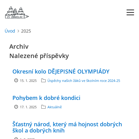
Úvod
2025
ÚVOD
Archiv
Nalezené příspěvky
O NÁS
Okresní kolo DĚJEPISNÉ OLYMPIÁDY
ŠKOLNÍ ROK
15. 1. 2025
Úspěchy našich žáků ve školním roce 2024-25
DOKUMENTY
Pohybem k dobré kondici
17. 1. 2025
Aktuálně
ŠKOLSKÁ RADA
Šťastný národ, který má hojnost dobrých
škol a dobrých knih
PROJEKTY