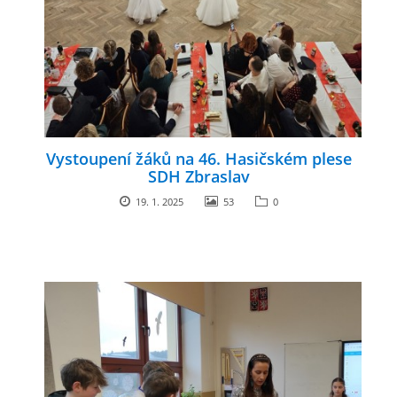
Vystoupení žáků na 46. Hasičském plese
SDH Zbraslav
19. 1. 2025
53
0