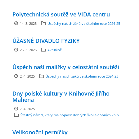
Polytechnická soutěž ve VIDA centru
ARBORETUM ŠKOLY
14. 3. 2025
Úspěchy našich žáků ve školním roce 2024-25
ÚŽASNÉ DIVADLO FYZIKY
25. 3. 2025
Aktuálně
Úspěch naší malířky v celostátní soutěži
2. 4. 2025
Úspěchy našich žáků ve školním roce 2024-25
Základní škola, Zbraslav, okres Brno-venkov, příspěvková
Dny polské kultury v Knihovně Jiřího
organizace, IČ: 70994099
Mahena
Komenského 280
7. 4. 2025
Zbraslav
Šťastný národ, který má hojnost dobrých škol a dobrých knih
PSČ 664 84
Škola: 546 453 183, mobil 739 666 402, Družina: 732 246 380, Jídelna:
Velikonoční perníčky
606 946 586, datová schránka: 2hgmui6