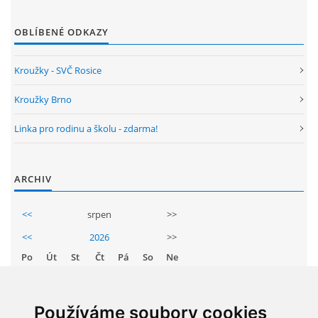
GDPR
OBLÍBENÉ ODKAZY
PŘEDŠKOLÁCI
Kroužky - SVČ Rosice
JAK MOTIVOVAT DÍTĚ KE ČTENÍ
Kroužky Brno
Linka pro rodinu a školu - zdarma!
REZERVAČNÍ SYSTÉM SPORTOVNÍ HALY
ARCHIV
ŠKOLNÍ PORADENSKÉ PRACOVIŠTĚ
<<
srpen
>>
NEPOTŘEBNÝ MAJETEK
<<
2026
>>
Po
Út
St
Čt
Pá
So
Ne
NAUČNÁ STEZKA ZBRASLAV
1
2
3
4
5
6
7
8
9
Používáme soubory cookies
VOLNÁ PRACOVNÍ MÍSTA