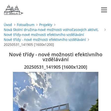
Úvod
Fotoalbum
Projekty
Nová školní družina-nové možnosti volnočasových aktivit,
ÚVOD
Nové třídy-nové možnosti efektivního vzdělávání
Nové třídy - nové možnosti efektivního vzdělávání
20250531_141905 [1600x1200]
O NÁS
Nové třídy - nové možnosti efektivního
vzdělávání
ŠKOLNÍ ROK
20250531_141905 [1600x1200]
DOKUMENTY
ŠKOLSKÁ RADA
PROJEKTY