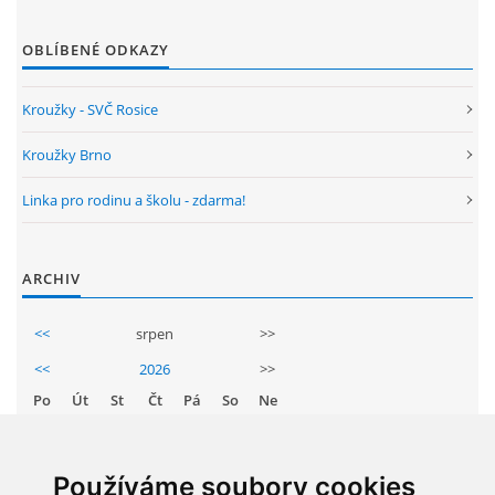
GDPR
OBLÍBENÉ ODKAZY
PŘEDŠKOLÁCI
Kroužky - SVČ Rosice
JAK MOTIVOVAT DÍTĚ KE ČTENÍ
Kroužky Brno
Linka pro rodinu a školu - zdarma!
REZERVAČNÍ SYSTÉM SPORTOVNÍ HALY
ARCHIV
ŠKOLNÍ PORADENSKÉ PRACOVIŠTĚ
<<
srpen
>>
NEPOTŘEBNÝ MAJETEK
<<
2026
>>
Po
Út
St
Čt
Pá
So
Ne
NAUČNÁ STEZKA ZBRASLAV
1
2
3
4
5
6
7
8
9
Používáme soubory cookies
VOLNÁ PRACOVNÍ MÍSTA