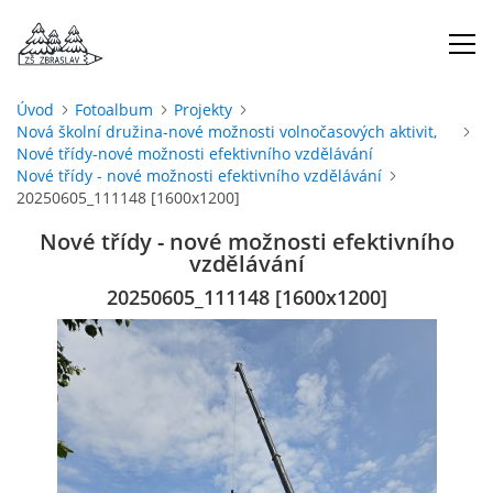
Úvod
Fotoalbum
Projekty
Nová školní družina-nové možnosti volnočasových aktivit,
ÚVOD
Nové třídy-nové možnosti efektivního vzdělávání
Nové třídy - nové možnosti efektivního vzdělávání
20250605_111148 [1600x1200]
O NÁS
Nové třídy - nové možnosti efektivního
vzdělávání
ŠKOLNÍ ROK
20250605_111148 [1600x1200]
DOKUMENTY
ŠKOLSKÁ RADA
PROJEKTY