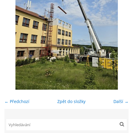
ENVIRONMENTÁLNÍ VÝCHOVA
FOTOALBUM
ŠKOLNÍ DRUŽINA
ŠKOLNÍ JÍDELNA
ARCHIV
← Předchozí
Zpět do složky
Další →
KROUŽKY
NAŠE ÚSPĚCHY