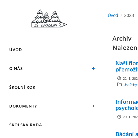
Úvod
2023
Archiv
Nalezen
ÚVOD
Naši flor
O NÁS
přemoži
22. 1. 20
Úspěchy 
ŠKOLNÍ ROK
Informa
DOKUMENTY
psychol
29. 1. 20
ŠKOLSKÁ RADA
Bádání 