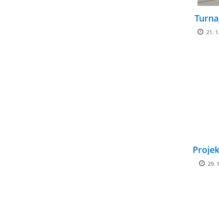
Turna
21. 1
Projek
29. 1