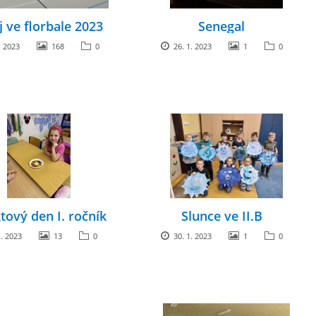
j ve florbale 2023
Senegal
. 2023
168
0
26. 1. 2023
1
0
tový den I. ročník
Slunce ve II.B
. 2023
13
0
30. 1. 2023
1
0