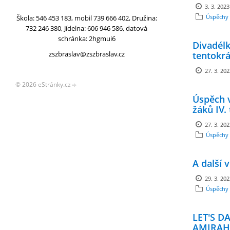
3. 3. 2023
Úspěchy 
Škola: 546 453 183, mobil 739 666 402, Družina:
732 246 380, Jídelna: 606 946 586, datová
schránka: 2hgmui6
Divadélk
zszbraslav@zszbraslav.cz
tentokrá
27. 3. 20
© 2026 eStránky.cz
Úspěch v
žáků IV. 
27. 3. 20
Úspěchy 
A další v
29. 3. 20
Úspěchy 
LET'S DA
AMIRAH