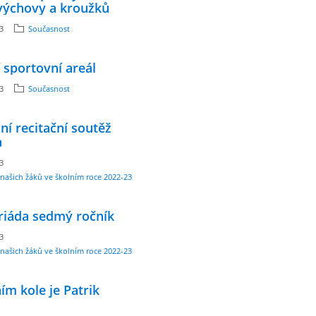
výchovy a kroužků
23
Současnost
sportovní areál
23
Současnost
ní recitační soutěž
a
23
našich žáků ve školním roce 2022-23
riáda sedmý ročník
23
našich žáků ve školním roce 2022-23
ím kole je Patrik