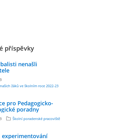
é příspěvky
balisti nenašli
tele
23
našich žáků ve školním roce 2022-23
ce pro Pedagogicko-
ogické poradny
23
Školní poradenské pracoviště
a experimentování