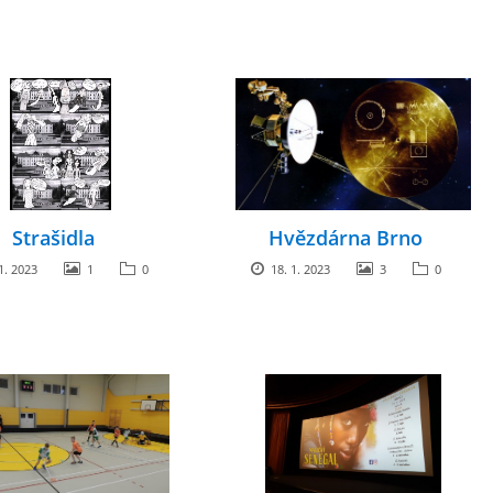
Strašidla
Hvězdárna Brno
1. 2023
1
0
18. 1. 2023
3
0