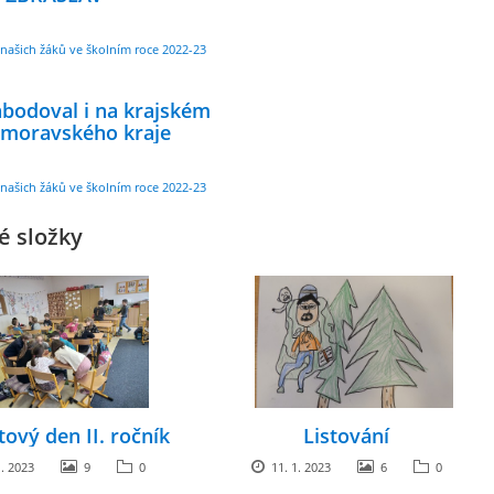
našich žáků ve školním roce 2022-23
abodoval i na krajském
omoravského kraje
našich žáků ve školním roce 2022-23
é složky
tový den II. ročník
Listování
. 2023
9
0
11. 1. 2023
6
0