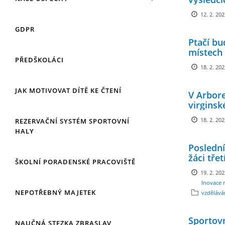
12. 2. 20
GDPR
Ptačí bu
místech
PŘEDŠKOLÁCI
18. 2. 20
JAK MOTIVOVAT DÍTĚ KE ČTENÍ
V Arbore
virginsk
18. 2. 20
REZERVAČNÍ SYSTÉM SPORTOVNÍ
HALY
Poslední
žáci tře
ŠKOLNÍ PORADENSKÉ PRACOVIŠTĚ
19. 2. 20
Inovace 
NEPOTŘEBNÝ MAJETEK
vzdělává
Sportovn
NAUČNÁ STEZKA ZBRASLAV