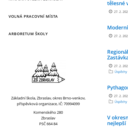
tělesné 
27. 2. 20
VOLNÁ PRACOVNÍ MÍSTA
Moderní 
ARBORETUM ŠKOLY
27. 2. 20
Regionál
Zastávk
27. 2. 20
Úspěchy 
Pythago
27. 2. 20
Základní škola, Zbraslav, okres Brno-venkov,
Úspěchy 
příspěvková organizace, IČ: 70994099
Komenského 280
V okresn
Zbraslav
nejlepší
PSČ 664 84