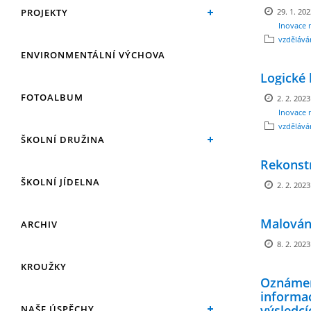
PROJEKTY
29. 1. 20
Inovace 
vzdělává
ENVIRONMENTÁLNÍ VÝCHOVA
Logické 
FOTOALBUM
2. 2. 2023
Inovace 
vzdělává
ŠKOLNÍ DRUŽINA
Rekonst
ŠKOLNÍ JÍDELNA
2. 2. 2023
Malování
ARCHIV
8. 2. 2023
KROUŽKY
Oznámen
informa
výsledcí
NAŠE ÚSPĚCHY