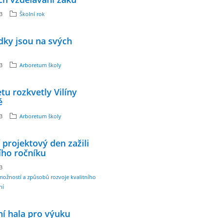
23
Školní rok
dky jsou na svých
23
Arboretum školy
tu rozkvetly Vilíny
é
23
Arboretum školy
 projektový den zažili
tího ročníku
23
možností a způsobů rozvoje kvalitního
ní
í hala pro výuku