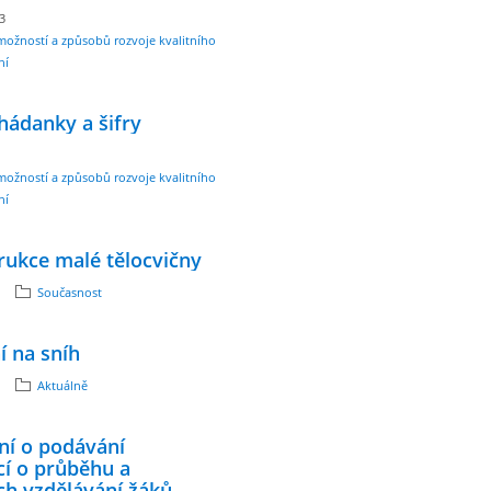
23
možností a způsobů rozvoje kvalitního
ní
hádanky a šifry
možností a způsobů rozvoje kvalitního
ní
rukce malé tělocvičny
Současnost
 na sníh
Aktuálně
í o podávání
cí o průběhu a
ch vzdělávání žáků