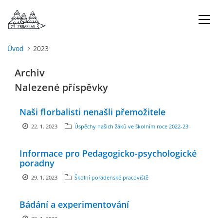
Úvod
2023
ÚVOD
Archiv
Nalezené příspěvky
O NÁS
Naši florbalisti nenašli přemožitele
ŠKOLNÍ ROK
22. 1. 2023
Úspěchy našich žáků ve školním roce 2022-23
DOKUMENTY
Informace pro Pedagogicko-psychologické
poradny
ŠKOLSKÁ RADA
29. 1. 2023
Školní poradenské pracoviště
Bádání a experimentování
PROJEKTY