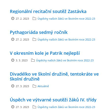
Regionální recitační soutěž Zastávka
ARBORETUM ŠKOLY
27. 2. 2023
Úspěchy našich žáků ve školním roce 2022-23
Pythagoriáda sedmý ročník
27. 2. 2023
Úspěchy našich žáků ve školním roce 2022-23
V okresním kole je Patrik nejlepší
3. 3. 2023
Úspěchy našich žáků ve školním roce 2022-23
Základní škola, Zbraslav, okres Brno-venkov, příspěvková
Divadélko ve školní družině, tentokráte ve
organizace, IČ: 70994099
školní družině
Komenského 280
27. 3. 2023
Aktuálně
Zbraslav
PSČ 664 84
Úspěch ve výtvarné soutěži žáků IV. třídy
Škola: 546 453 183, mobil 739 666 402, Družina: 732 246 380, Jídelna:
27. 3. 2023
Úspěchy našich žáků ve školním roce 2022-23
606 946 586, datová schránka: 2hgmui6