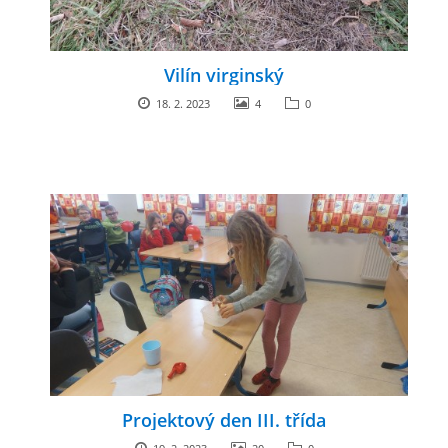
Vilín virginský
18. 2. 2023
4
0
Projektový den III. třída