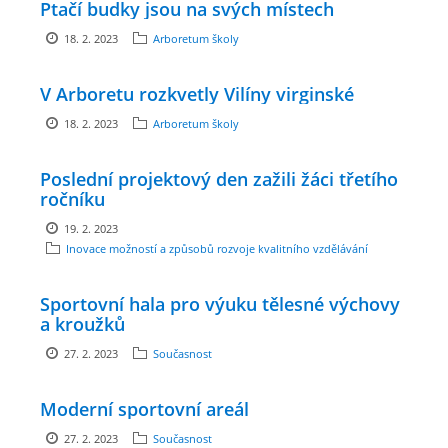
Ptačí budky jsou na svých místech
GDPR
18. 2. 2023
Arboretum školy
PŘEDŠKOLÁCI
V Arboretu rozkvetly Vilíny virginské
18. 2. 2023
Arboretum školy
JAK MOTIVOVAT DÍTĚ KE ČTENÍ
Poslední projektový den zažili žáci třetího
ročníku
REZERVAČNÍ SYSTÉM SPORTOVNÍ HALY
19. 2. 2023
Inovace možností a způsobů rozvoje kvalitního vzdělávání
ŠKOLNÍ PORADENSKÉ PRACOVIŠTĚ
Sportovní hala pro výuku tělesné výchovy
a kroužků
NEPOTŘEBNÝ MAJETEK
27. 2. 2023
Současnost
NAUČNÁ STEZKA ZBRASLAV
Moderní sportovní areál
27. 2. 2023
Současnost
VOLNÁ PRACOVNÍ MÍSTA