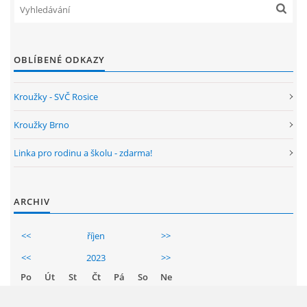
OBLÍBENÉ ODKAZY
Kroužky - SVČ Rosice
Kroužky Brno
Linka pro rodinu a školu - zdarma!
ARCHIV
<<
říjen
>>
<<
2023
>>
Po
Út
St
Čt
Pá
So
Ne
1