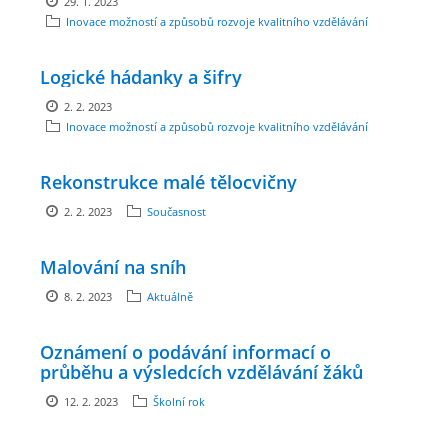
29. 1. 2023
Inovace možností a způsobů rozvoje kvalitního vzdělávání
ENVIRONMENTÁLNÍ VÝCHOVA
Logické hádanky a šifry
FOTOALBUM
2. 2. 2023
Inovace možností a způsobů rozvoje kvalitního vzdělávání
ŠKOLNÍ DRUŽINA
Rekonstrukce malé tělocvičny
2. 2. 2023
Současnost
ŠKOLNÍ JÍDELNA
Malování na sníh
ARCHIV
8. 2. 2023
Aktuálně
KROUŽKY
Oznámení o podávání informací o
průběhu a výsledcích vzdělávání žáků
12. 2. 2023
Školní rok
NAŠE ÚSPĚCHY