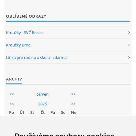
ENVIRONMENTÁLNÍ VÝCHOVA
OBLÍBENÉ ODKAZY
FOTOALBUM
Kroužky - SVČ Rosice
Kroužky Brno
ŠKOLNÍ DRUŽINA
Linka pro rodinu a školu - zdarma!
ŠKOLNÍ JÍDELNA
ARCHIV
ARCHIV
<<
červen
>>
<<
2025
>>
KROUŽKY
Po
Út
St
Čt
Pá
So
Ne
1
NAŠE ÚSPĚCHY
2
3
4
5
6
7
8