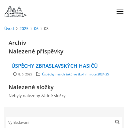
Úvod
2025
06
08
ÚVOD
Archiv
Nalezené příspěvky
O NÁS
ÚSPĚCHY ZBRASLAVSKÝCH HASIČŮ
ŠKOLNÍ ROK
8. 6. 2025
Úspěchy našich žáků ve školním roce 2024-25
Nalezené složky
DOKUMENTY
Nebyly nalezeny žádné složky
ŠKOLSKÁ RADA
PROJEKTY