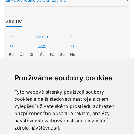
Linka pro rodinu a školu - zdarma!
GDPR
ARCHIV
PŘEDŠKOLÁCI
<<
červen
>>
JAK MOTIVOVAT DÍTĚ KE ČTENÍ
<<
2025
>>
Po
Út
St
Čt
Pá
So
Ne
REZERVAČNÍ SYSTÉM SPORTOVNÍ HALY
1
2
3
4
5
6
7
8
Používáme soubory cookies
ŠKOLNÍ PORADENSKÉ PRACOVIŠTĚ
9
10
11
12
13
14
15
16
Tyto webové stránky používají soubory
17
18
19
20
21
22
NEPOTŘEBNÝ MAJETEK
cookies a další sledovací nástroje s cílem
23
24
25
26
27
28
29
vylepšení uživatelského prostředí, zobrazení
30
přizpůsobeného obsahu a reklam, analýzy
NAUČNÁ STEZKA ZBRASLAV
návštěvnosti webových stránek a zjištění
zdroje návštěvnosti.
STATISTIKY
VOLNÁ PRACOVNÍ MÍSTA