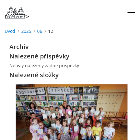
Úvod
2025
06
12
ÚVOD
Archiv
Nalezené příspěvky
O NÁS
Nebyly nalezeny žádné příspěvky
Nalezené složky
ŠKOLNÍ ROK
DOKUMENTY
ŠKOLSKÁ RADA
PROJEKTY