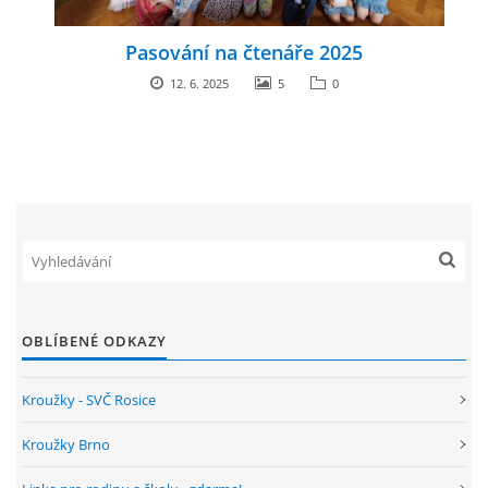
ENVIRONMENTÁLNÍ VÝCHOVA
Pasování na čtenáře 2025
12. 6. 2025
5
0
FOTOALBUM
ŠKOLNÍ DRUŽINA
ŠKOLNÍ JÍDELNA
ARCHIV
OBLÍBENÉ ODKAZY
KROUŽKY
Kroužky - SVČ Rosice
NAŠE ÚSPĚCHY
Kroužky Brno