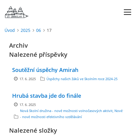
Úvod
2025
06
17
ÚVOD
Archiv
Nalezené příspěvky
O NÁS
Soutěžní úspěchy Amirah
ŠKOLNÍ ROK
17. 6. 2025
Úspěchy našich žáků ve školním roce 2024-25
DOKUMENTY
Hrubá stavba jde do finále
17. 6. 2025
ŠKOLSKÁ RADA
Nová školní družina - nové možnosti volnočasových aktivit, Nové třídy
- nové možnosti efektivního vzdělávání
Nalezené složky
PROJEKTY