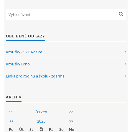
GDPR
PŘEDŠKOLÁCI
OBLÍBENÉ ODKAZY
JAK MOTIVOVAT DÍTĚ KE ČTENÍ
Kroužky - SVČ Rosice
REZERVAČNÍ SYSTÉM SPORTOVNÍ HALY
Kroužky Brno
Linka pro rodinu a školu - zdarma!
ŠKOLNÍ PORADENSKÉ PRACOVIŠTĚ
NEPOTŘEBNÝ MAJETEK
ARCHIV
<<
červen
>>
NAUČNÁ STEZKA ZBRASLAV
<<
2025
>>
Po
Út
St
Čt
Pá
So
Ne
VOLNÁ PRACOVNÍ MÍSTA