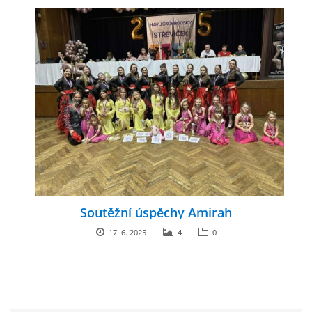
ENVIRONMENTÁLNÍ VÝCHOVA
FOTOALBUM
ŠKOLNÍ DRUŽINA
ŠKOLNÍ JÍDELNA
ARCHIV
Soutěžní úspěchy Amirah
17. 6. 2025
4
0
KROUŽKY
NAŠE ÚSPĚCHY