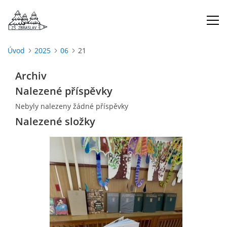
Úvod
2025
06
21
ÚVOD
Archiv
Nalezené příspěvky
O NÁS
Nebyly nalezeny žádné příspěvky
Nalezené složky
ŠKOLNÍ ROK
DOKUMENTY
ŠKOLSKÁ RADA
PROJEKTY