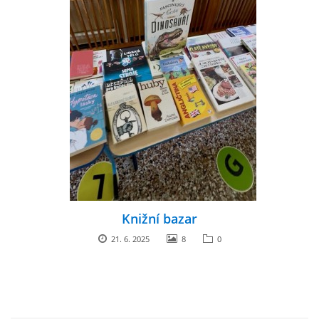
ENVIRONMENTÁLNÍ VÝCHOVA
FOTOALBUM
ŠKOLNÍ DRUŽINA
ŠKOLNÍ JÍDELNA
ARCHIV
Knižní bazar
21. 6. 2025
8
0
KROUŽKY
NAŠE ÚSPĚCHY