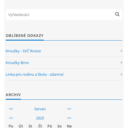
GDPR
PŘEDŠKOLÁCI
OBLÍBENÉ ODKAZY
JAK MOTIVOVAT DÍTĚ KE ČTENÍ
Kroužky - SVČ Rosice
REZERVAČNÍ SYSTÉM SPORTOVNÍ HALY
Kroužky Brno
Linka pro rodinu a školu - zdarma!
ŠKOLNÍ PORADENSKÉ PRACOVIŠTĚ
NEPOTŘEBNÝ MAJETEK
ARCHIV
<<
červen
>>
NAUČNÁ STEZKA ZBRASLAV
<<
2025
>>
Po
Út
St
Čt
Pá
So
Ne
VOLNÁ PRACOVNÍ MÍSTA