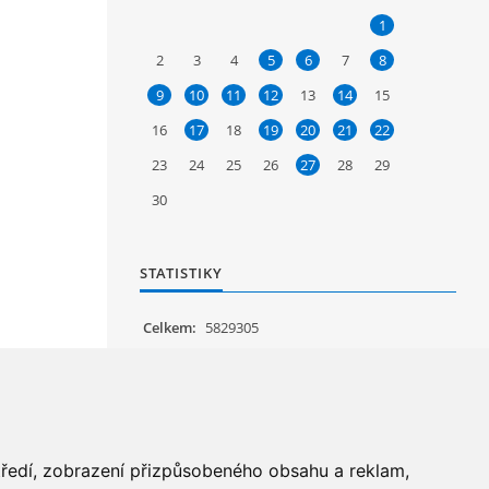
1
2
3
4
5
6
7
8
9
10
11
12
13
14
15
16
17
18
19
20
21
22
23
24
25
26
27
28
29
30
STATISTIKY
Celkem:
5829305
Měsíc:
62834
Den:
1147
Online:
19
středí, zobrazení přizpůsobeného obsahu a reklam,