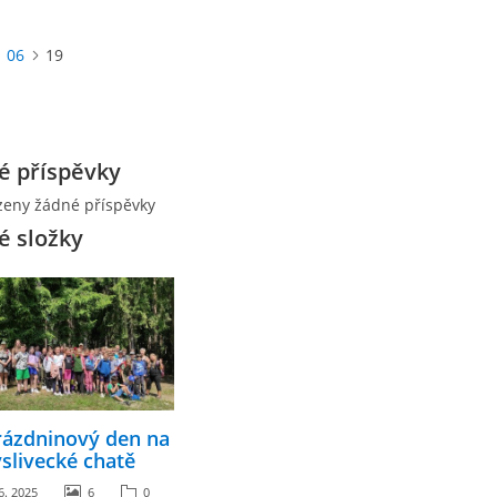
06
19
é příspěvky
zeny žádné příspěvky
é složky
rázdninový den na
slivecké chatě
6. 2025
6
0